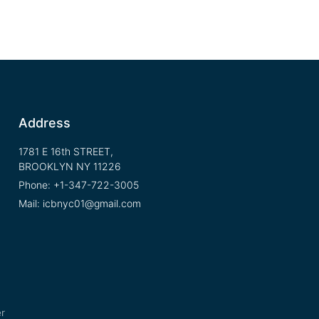
Address
1781 E 16th STREET,
BROOKLYN NY 11226
Phone: +1-347-722-3005
Mail:
icbnyc01@gmail.com
r